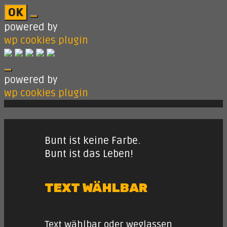
OK
powered by
wp cookies plugin
powered by
wp cookies plugin
Skip
to
content
Bunt ist keine Farbe.
Bunt ist das Leben!
TEXT WÄHLBAR
Text wählbar oder weglassen